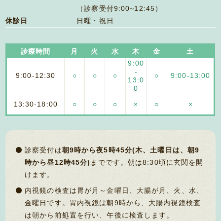
（診察受付9:00~12:45）
休診日
日曜・祝日
診療時間
月
火
水
木
金
土
9:00
-
9:00-
12:30
○
○
○
○
9:00-
13:00
13:0
0
13:30-
18:00
○
○
○
×
○
×
診察受付は
朝9時から夜5時45分(木、土曜日は、朝9
時から昼12時45分)
までです。朝は8:30頃に玄関を開
けます。
内視鏡の検査は胃が月～金曜日、大腸が月、火、水、
金曜日です。胃内視鏡は朝9時から、大腸内視鏡検査
は朝から前処置を行い、午後に検査します。